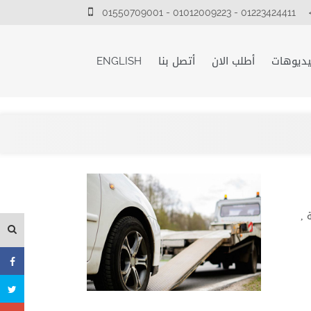
01550709001 - 01012009223 - 01223424411
يديوهات
أطلب الان
أتصل بنا
ENGLISH
 ,