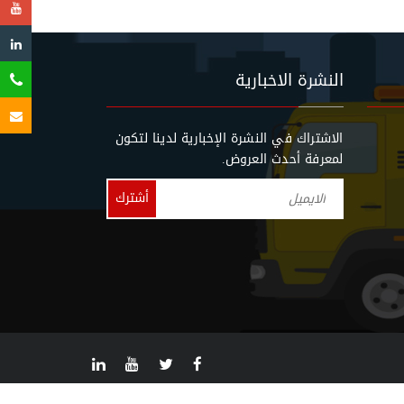
النشرة الاخبارية
01550709001
الاشتراك في النشرة الإخبارية لدينا لتكون
-
info@redaelzaqaziqy.com
لمعرفة أحدث العروض.
01012009223
-
01223424411